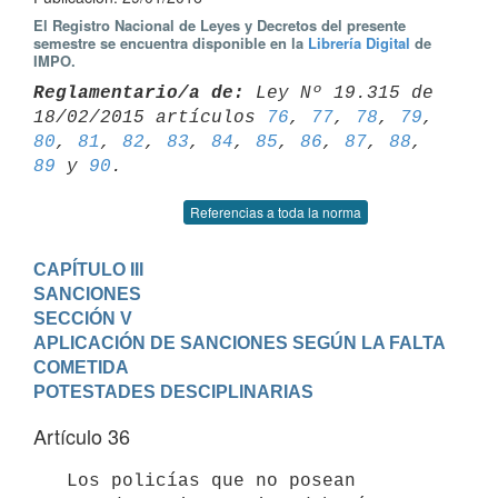
El Registro Nacional de Leyes y Decretos del presente
semestre se encuentra disponible en la
Librería Digital
de
IMPO.
Reglamentario/a de:
 Ley Nº 19.315 de 
18/02/2015 artículos 
76
, 
77
, 
78
, 
79
80
, 
81
, 
82
, 
83
, 
84
, 
85
, 
86
, 
87
, 
88
, 
89
 y 
90
Referencias a toda la norma
CAPÍTULO III

SANCIONES
SECCIÓN V

APLICACIÓN DE SANCIONES SEGÚN LA FALTA 
COMETIDA 

POTESTADES DESCIPLINARIAS
Artículo 36
   Los policías que no posean 