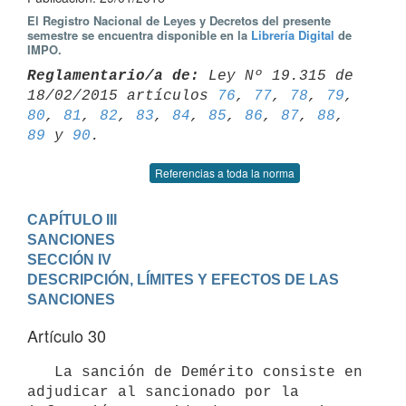
El Registro Nacional de Leyes y Decretos del presente
semestre se encuentra disponible en la
Librería Digital
de
IMPO.
Reglamentario/a de:
 Ley Nº 19.315 de 
18/02/2015 artículos 
76
, 
77
, 
78
, 
79
80
, 
81
, 
82
, 
83
, 
84
, 
85
, 
86
, 
87
, 
88
, 
89
 y 
90
Referencias a toda la norma
CAPÍTULO III

SANCIONES
SECCIÓN IV

DESCRIPCIÓN, LÍMITES Y EFECTOS DE LAS 
SANCIONES
Artículo 30
   La sanción de Demérito consiste en 
adjudicar al sancionado por la 