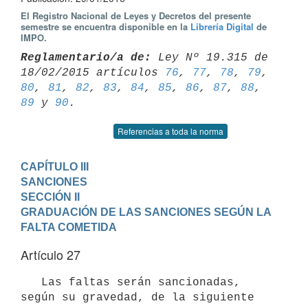
El Registro Nacional de Leyes y Decretos del presente
semestre se encuentra disponible en la
Librería Digital
de
IMPO.
Reglamentario/a de:
 Ley Nº 19.315 de 
18/02/2015 artículos 
76
, 
77
, 
78
, 
79
80
, 
81
, 
82
, 
83
, 
84
, 
85
, 
86
, 
87
, 
88
, 
89
 y 
90
Referencias a toda la norma
CAPÍTULO III

SANCIONES
SECCIÓN II

GRADUACIÓN DE LAS SANCIONES SEGÚN LA 
FALTA COMETIDA
Artículo 27
   Las faltas serán sancionadas, 
según su gravedad, de la siguiente 