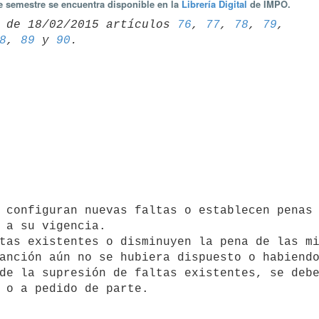
te semestre se encuentra disponible en la
Librería Digital
de IMPO.
 de 18/02/2015 artículos 
76
, 
77
, 
78
, 
79
8
, 
89
 y 
90
 a su vigencia.

anción aún no se hubiera dispuesto o habiendo
de la supresión de faltas existentes, se debe