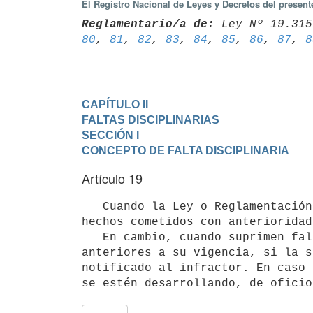
El Registro Nacional de Leyes y Decretos del presen
Reglamentario/a de:
 Ley Nº 19.315
80
, 
81
, 
82
, 
83
, 
84
, 
85
, 
86
, 
87
, 
8
CAPÍTULO II

FALTAS DISCIPLINARIAS
SECCIÓN I

CONCEPTO DE FALTA DISCIPLINARIA
Artículo 19
   Cuando la Ley o Reglamentación configuran nuevas faltas o establecen penas más severas, no se aplican a los 
hechos cometidos con anterioridad
   En cambio, cuando suprimen faltas existentes o disminuyen la pena de las mismas, se aplican a los hechos 
anteriores a su vigencia, si la s
notificado al infractor. En caso 