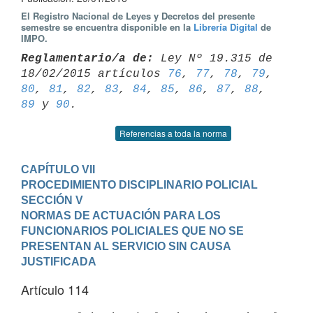
El Registro Nacional de Leyes y Decretos del presente
semestre se encuentra disponible en la
Librería Digital
de
IMPO.
Reglamentario/a de:
 Ley Nº 19.315 de 
18/02/2015 artículos 
76
, 
77
, 
78
, 
79
80
, 
81
, 
82
, 
83
, 
84
, 
85
, 
86
, 
87
, 
88
, 
89
 y 
90
Referencias a toda la norma
CAPÍTULO VII

PROCEDIMIENTO DISCIPLINARIO POLICIAL
SECCIÓN V

NORMAS DE ACTUACIÓN PARA LOS 
FUNCIONARIOS POLICIALES QUE NO SE 
PRESENTAN AL SERVICIO SIN CAUSA 
JUSTIFICADA
Artículo 114