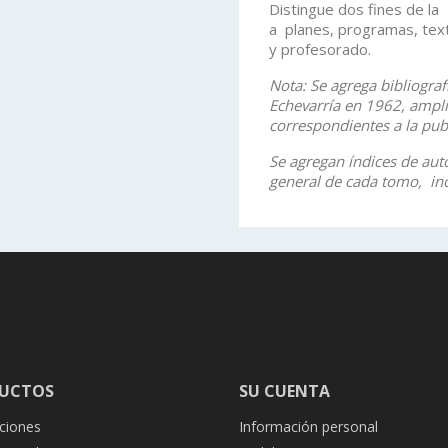
Distingue dos fines de l
a planes, programas, tex
y profesorado.
Nota: Se agrega bibliograf
Echevarría en 1962, ampli
correspondientes a la pub
Se agregan índices de auto
general de cada tomo, inc
UCTOS
SU CUENTA
ciones
Información personal