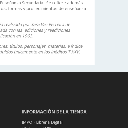
a Enseñanza Secundaria. Se refiere además
tos, formas y procedimientos de enseñanza
ía realizada por Sara Vaz Ferreira de
ada con las ediciones y reediciones
licación en 1963.
res, títulos, personajes, materias, e índice
luidos únicamente en los Inéditos T XXV.
INFORMACIÓN DE LA TIENDA
IMPO - Librería Digital