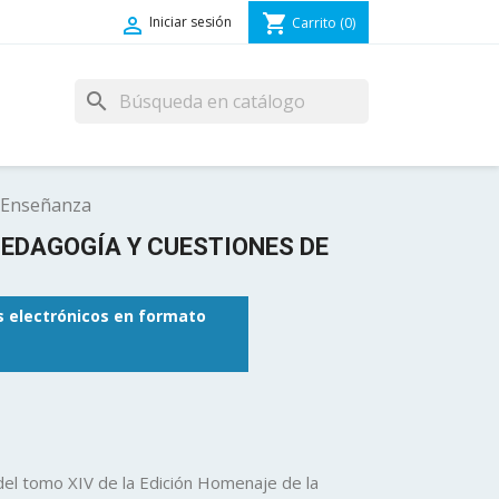
shopping_cart

Iniciar sesión
Carrito
(0)
search
e Enseñanza
EDAGOGÍA Y CUESTIONES DE
os electrónicos en formato
 del tomo XIV de la Edición Homenaje de la