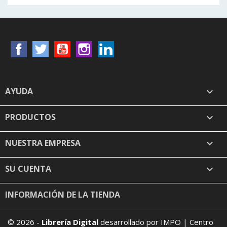
Facebook
Twitter
YouTube
Instagram
LinkedIn
AYUDA

PRODUCTOS

NUESTRA EMPRESA

SU CUENTA

INFORMACIÓN DE LA TIENDA
keyboard_arrow_down
© 2026 -
Librería Digital
desarrollado por IMPO | Centro