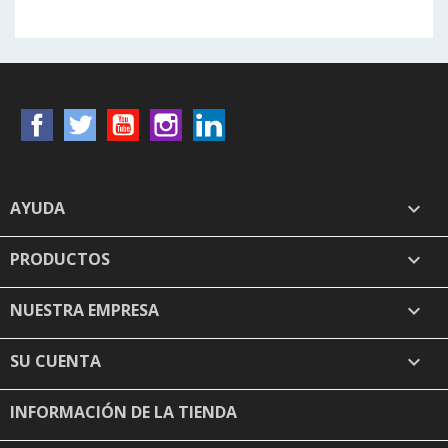
Facebook
Twitter
YouTube
Instagram
LinkedIn
AYUDA

PRODUCTOS

NUESTRA EMPRESA

SU CUENTA

INFORMACIÓN DE LA TIENDA
keyboard_arrow_down