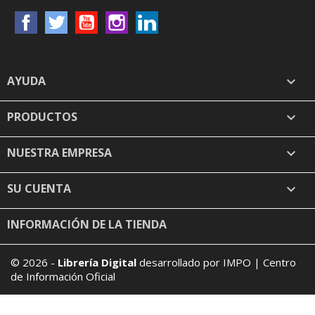
Facebook
Twitter
YouTube
Instagram
LinkedIn
AYUDA

PRODUCTOS

NUESTRA EMPRESA

SU CUENTA

INFORMACIÓN DE LA TIENDA
keyboard_arrow_down
© 2026 -
Librería Digital
desarrollado por IMPO | Centro
de Información Oficial