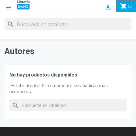
shopping_cart

(0)

search
No hay productos disponibles
¡Estate atento! Próximamente se añadirán más
productos.
search