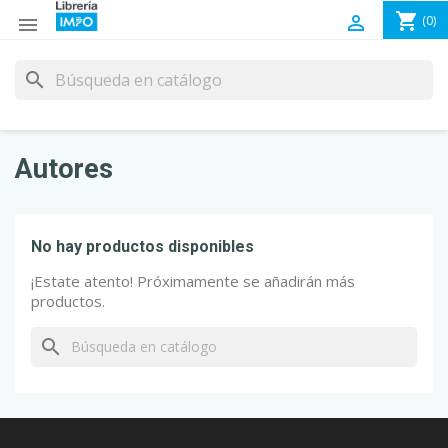
shopping_cart

(0)

search
No hay productos disponibles
¡Estate atento! Próximamente se añadirán más
productos.
search