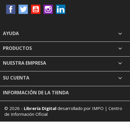
Facebook
Twitter
YouTube
Instagram
LinkedIn
AYUDA

PRODUCTOS

NUESTRA EMPRESA

SU CUENTA

INFORMACIÓN DE LA TIENDA
keyboard_arrow_down
© 2026 -
Librería Digital
desarrollado por IMPO | Centro
de Información Oficial