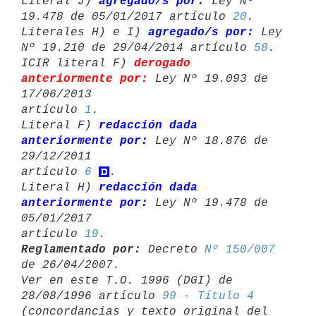
Literal J) 
agregado/s por:
 Ley Nº 
19.478 de 05/01/2017 artículo 
20
.

Literales H) e I) 
agregado/s por:
 Ley 
Nº 19.210 de 29/04/2014 artículo 
58
.

ICIR literal F) 
derogado 
anteriormente por:
 Ley Nº 19.093 de 
17/06/2013 

artículo 
1
.

Literal F) 
redacción dada 
anteriormente por:
 Ley Nº 18.876 de 
29/12/2011 

artículo 
6
.

Literal H) 
redacción dada 
anteriormente por:
 Ley Nº 19.478 de 
05/01/2017 

artículo 
19
Reglamentado por:
 Decreto 
Nº 150/007
de 26/04/2007.

Ver en este T.O. 1996 (DGI) de 
28/08/1996 artículo 
99 - Título 4
(concordancias y texto original del 