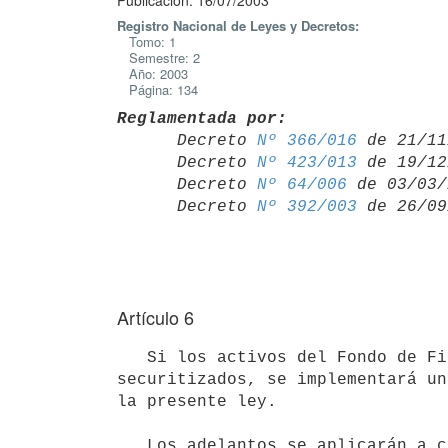
Publicación: 16/07/2003
Registro Nacional de Leyes y Decretos:
Tomo: 1
Semestre: 2
Año: 2003
Página: 134
Reglamentada por:

      Decreto 
Nº 366/016
 de 21/11
      Decreto 
Nº 423/013
 de 19/12
      Decreto 
Nº 64/006
 de 03/03/
      Decreto 
Nº 392/003
Artículo 6
   Si los activos del Fondo de Financiamiento y Recomposición de la Actividad Arrocera fueran cedidos o 
securitizados, se implementará un
la presente ley.

   Los adelantos se aplicarán a cancelar deudas con las instituciones mencionadas en el literal a) del 