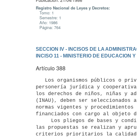
Publicación: 21/04/1986
Registro Nacional de Leyes y Decretos:
Tomo: 1
Semestre: 1
Año: 1986
Página: 764
SECCION IV - INCISOS DE LA ADMINIST
INCISO 11 - MINISTERIO DE EDUCACION 
Artículo 388
   Los organismos públicos o privados, nacionales, departamentales o internacionales, sindicatos con 
personería jurídica y cooperativa
los derechos de niños, niñas y ad
(INAU), deben ser seleccionados a
normas vigentes y procedimientos 
financiados con cargo al objeto d
     Los pliegos de bases y condiciones para la evaluación y selección de

las propuestas se realizan y apru
criterios prioritarios la calidad