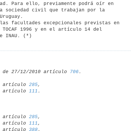
ad. Para ello, previamente podrá oír en

a sociedad civil que trabajan por la

Uruguay.

 TOCAF 1996 y en el artículo 14 del

 de 27/12/2010 artículo 
706
07 artículo 
285
,

86 artículo 
111
07 artículo 
285
,

86 artículo 
111
,

86 artículo 
388