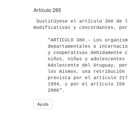
Artículo 285
 Sustitúyese el artículo 388 de la Ley Nº 15.809, de 8 de abril de 1986,

modificativas y concordantes, por
     "ARTICULO 388.- Los organismos públicos o privados, nacionales,

     departamentales o internacionales, sindicatos con personería jurídica

     y cooperativas debidamente constituidas que brinden cobertura a

     niños, niñas y adolescentes derivados por el Instituto del Niño y

     Adolescente del Uruguay, percibirán, por el cuidado y manutención de

     los mismos, una retribución equivalente a la escala de reintegros

     prevista por el artículo 217 de la Ley Nº 16.462, de 11 de enero de

     1994, y por el artículo 158 de la Ley Nº 18.046, de 24 de octubre de

Ayuda