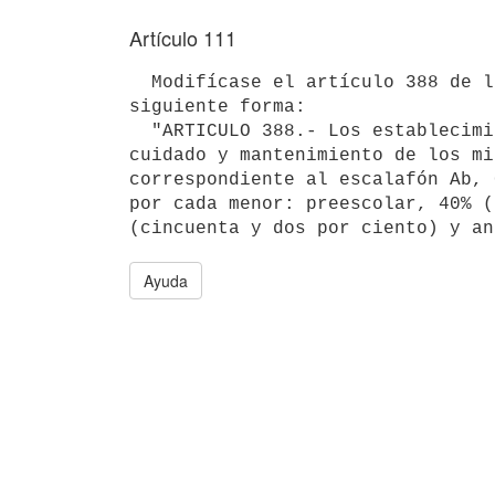
Artículo 111
  Modifícase el artículo 388 de la Ley Nº 15.809, de 8 de abril de 1986, el que quedará redactado de la 
siguiente forma:

  "ARTICULO 388.- Los establecimientos privados que alberguen menores del Consejo del Niño percibirán, por el 
cuidado y mantenimiento de los mi
correspondiente al escalafón Ab, 
por cada menor: preescolar, 40% (
Ayuda