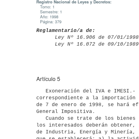
Registro Nacional de Leyes y Decretos:
Tomo: 1
Semestre: 1
Año: 1998
Página: 379
Reglamentario/a de:

      Ley Nº 16.906 de 07/01/19
      Ley Nº 16.072 de 09/10/19
Artículo 5
   Exoneración del IVA e IMESI.- La exoneración de los Impuestos al Valor Agregado y Específico Interno, 
correspondiente a la importación 
de 7 de enero de 1998, se hará ef
General Impositiva.

   Cuando se trate de los bienes establecidos en los literales a), b) y e) del artículo 3° de este Decreto, 
los interesados deberán obtener, 
de Industria, Energía y Minería, 
que se establecerá: a) la activid