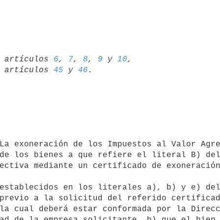
98 artículos 
6
, 
7
, 
8
, 
9
 y 
10
,

89 artículos 
45
 y 
46
de los bienes a que refiere el literal B) del
ectiva mediante un certificado de exoneración
previo a la solicitud del referido certificad
la cual deberá estar conformada por la Direcc
ad de la empresa solicitante. b) que el bien 