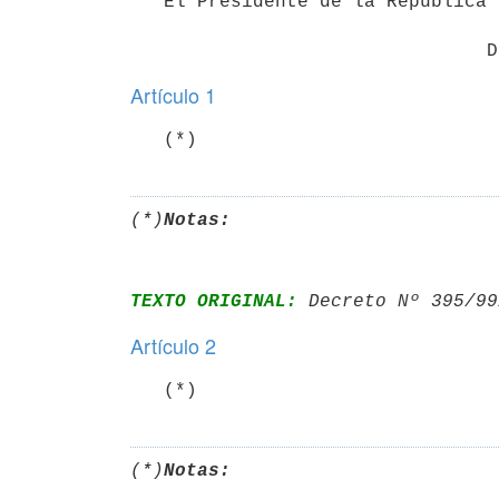
   El Presidente de la República

Artículo 1
   (*)
(*)
Notas:
TEXTO ORIGINAL:
 Decreto Nº 395/99
Artículo 2
   (*)
(*)
Notas: