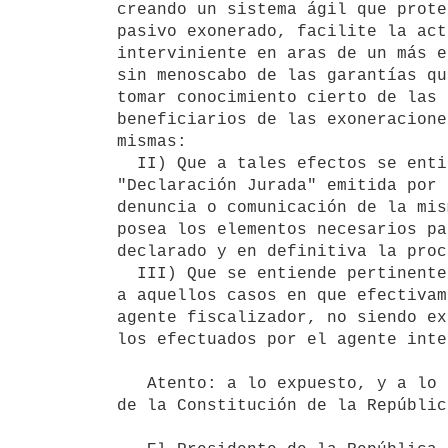
creando un sistema ágil que prote
pasivo exonerado, facilite la act
interviniente en aras de un más e
sin menoscabo de las garantías qu
tomar conocimiento cierto de las 
beneficiarios de las exoneracione
mismas:

  II) Que a tales efectos se entiende idóneo el instrumento de la

"Declaración Jurada" emitida por 
denuncia o comunicación de la mis
posea los elementos necesarios pa
declarado y en definitiva la proc
  III) Que se entiende pertinente que dicho mecanismo resulta restringido

a aquellos casos en que efectivam
agente fiscalizador, no siendo ex
los efectuados por el agente inte
   Atento: a lo expuesto, y a lo dispuesto por el artículo 168, ordinal 4

de la Constitución de la República