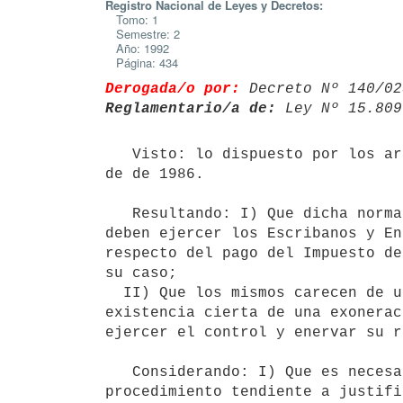
Registro Nacional de Leyes y Decretos:
Tomo: 1
Semestre: 2
Año: 1992
Página: 434
Derogada/o por:
 Decreto Nº 140/02
Reglamentario/a de:
 Ley Nº 15.809
   Visto: lo dispuesto por los artículos 641 y 642 de la ley 15.809 del 8

de de 1986.

   Resultando: I) Que dicha normativa regula la actuación de control

deben ejercer los Escribanos y En
respecto del pago del Impuesto de
su caso;

  II) Que los mismos carecen de un mecanismo adecuado que garantice la

existencia cierta de una exonerac
ejercer el control y enervar su r
   Considerando: I) Que es necesario proceder a la reglamentación del

procedimiento tendiente a justifi