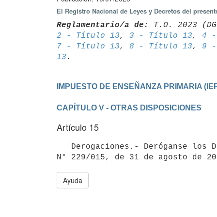
El Registro Nacional de Leyes y Decretos del present
Reglamentario/a de:
 T.O. 2023 (DG
2 - Título 13
, 
3 - Título 13
, 
4 -
7 - Título 13
, 
8 - Título 13
, 
9 -
13
CAPÍTULO V - OTRAS DISPOSICIONES
Artículo 15
   Derogaciones.- Deróganse los Decretos N° 395/992, de 18 de agosto de 1992, N° 7/003, de 9 de enero de 2003, 
Ayuda