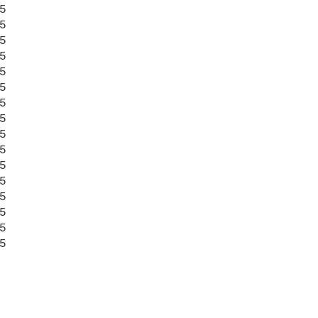































