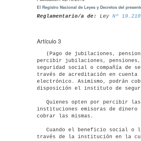
El Registro Nacional de Leyes y Decretos del presen
Reglamentario/a de:
 Ley 
Nº 19.210
Artículo 3
   (Pago de jubilaciones, pensiones, retiros y beneficios sociales).- Las personas que tengan derecho a 
percibir jubilaciones, pensiones,
seguridad social o compañía de se
través de acreditación en cuenta 
electrónico. Asimismo, podrán cob
disposición el instituto de segur
   Quienes opten por percibir las referidas partidas a través de instituciones de intermediación financiera o 
instituciones emisoras de dinero 
cobrar las mismas.

   Cuando el beneficio social o la prestación se derive de una relación laboral, el pago deberá realizarse a 
través de la institución en la cu