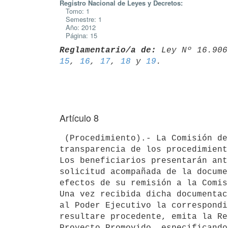
Registro Nacional de Leyes y Decretos:
Tomo: 1
Semestre: 1
Año: 2012
Página: 15
Reglamentario/a de:
 Ley Nº 16.906
15
, 
16
, 
17
, 
18
 y 
19
Artículo 8
 (Procedimiento).- La Comisión de Aplicación propenderá a la simplicidad y

transparencia de los procedimient
Los beneficiarios presentarán ant
solicitud acompañada de la docume
efectos de su remisión a la Comis
Una vez recibida dicha documentac
al Poder Ejecutivo la correspondi
resultare procedente, emita la Re
Proyecto Promovido, especificando