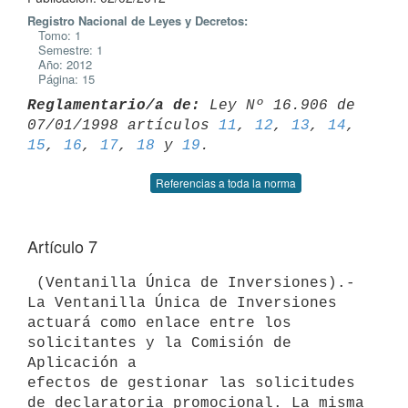
Registro Nacional de Leyes y Decretos:
Tomo: 1
Semestre: 1
Año: 2012
Página: 15
Reglamentario/a de:
 Ley Nº 16.906 de 
07/01/1998 artículos 
11
, 
12
, 
13
, 
14
15
, 
16
, 
17
, 
18
 y 
19
Referencias a toda la norma
Artículo 7
 (Ventanilla Única de Inversiones).- 
La Ventanilla Única de Inversiones

actuará como enlace entre los 
solicitantes y la Comisión de 
Aplicación a

efectos de gestionar las solicitudes 
de declaratoria promocional. La misma
