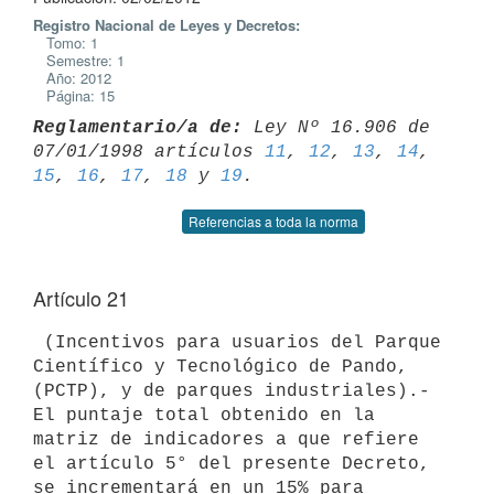
Registro Nacional de Leyes y Decretos:
Tomo: 1
Semestre: 1
Año: 2012
Página: 15
Reglamentario/a de:
 Ley Nº 16.906 de 
07/01/1998 artículos 
11
, 
12
, 
13
, 
14
15
, 
16
, 
17
, 
18
 y 
19
Referencias a toda la norma
Artículo 21
 (Incentivos para usuarios del Parque 
Científico y Tecnológico de Pando, 

(PCTP), y de parques industriales).- 
El puntaje total obtenido en la 

matriz de indicadores a que refiere 
el artículo 5° del presente Decreto, 

se incrementará en un 15% para 