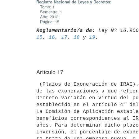
Registro Nacional de Leyes y Decretos:
Tomo: 1
Semestre: 1
Año: 2012
Página: 15
Reglamentario/a de:
 Ley Nº 16.906
15
, 
16
, 
17
, 
18
 y 
19
Artículo 17
 (Plazos de Exoneración de IRAE).- Los plazos máximos para la aplicación

de las exoneraciones a que refier
Decreto variarán en virtud del pu
establecido en el artículo 4° del
La Comisión de Aplicación estable
beneficios correspondientes al IR
años. Para determinar dicho plazo
inversión, el porcentaje de exone
se trata de una empresa nueva, o 