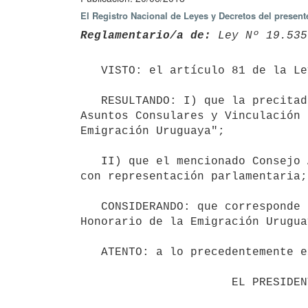
El Registro Nacional de Leyes y Decretos del presen
Reglamentario/a de:
 Ley Nº 19.535
   VISTO: el artículo 81 de la Ley N° 19.535, de fecha 25 de setiembre de 2017;

   RESULTANDO: I) que la precitada disposición legal ha creado en la órbita de la Dirección General para 
Asuntos Consulares y Vinculación 
Emigración Uruguaya";

   II) que el mencionado Consejo Asesor estará integrado por personas designadas por los partidos políticos 
con representación parlamentaria;

   CONSIDERANDO: que corresponde reglamentar las competencias, integración y funcionamiento del Consejo Asesor 
Honorario de la Emigración Uruguay
   ATENTO: a lo precedentemente expuesto y al art. 168 numeral 4° de la Constitución de la República;

                      EL PRESIDENTE DE LA REPÚBLICA
