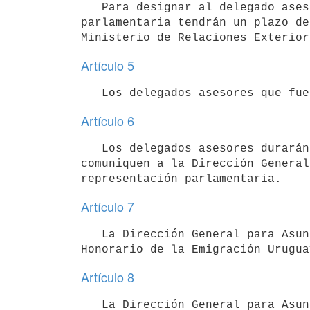
   Para designar al delegado asesor titular y su alterno, los partidos políticos con representación 
parlamentaria tendrán un plazo de
Artículo 5
Artículo 6
   Los delegados asesores durarán en sus funciones hasta que los partidos políticos que los designaron 
comuniquen a la Dirección General
Artículo 7
   La Dirección General para Asuntos Consulares y Vinculación recibirá el asesoramiento del Consejo Asesor 
Artículo 8
   La Dirección General para Asuntos Consulares y Vinculación y el Consejo Asesor Honorario de la Emigración 