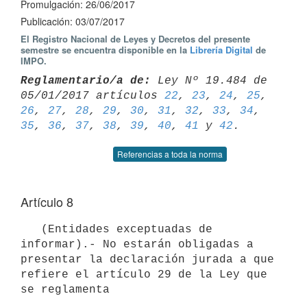
Promulgación: 26/06/2017
Publicación: 03/07/2017
El Registro Nacional de Leyes y Decretos del presente
semestre se encuentra disponible en la
Librería Digital
de
IMPO.
Reglamentario/a de:
 Ley Nº 19.484 de 
05/01/2017 artículos 
22
, 
23
, 
24
, 
25
26
, 
27
, 
28
, 
29
, 
30
, 
31
, 
32
, 
33
, 
34
, 
35
, 
36
, 
37
, 
38
, 
39
, 
40
, 
41
 y 
42
Referencias a toda la norma
Artículo 8
   (Entidades exceptuadas de 
informar).- No estarán obligadas a 
presentar la declaración jurada a que 
refiere el artículo 29 de la Ley que 
se reglamenta 
