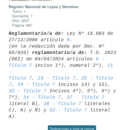
Registro Nacional de Leyes y Decretos:
Tomo: 1
Semestre: 1
Año: 2007
Página: 667
Reglamentario/a de:
 Ley Nº 18.083 de 
27/12/2006 artículo 
8
.

(en la redacción dada por Dec. Nº 
95/026) 
reglamentario/a de:
 T.O. 2023 

(DGI) de 04/04/2024 artículos 
6 - 
Título 7
 inciso 1º), numeral 2º), 
21 
- 

Título 7
, 
23 - Título 7
, 
25 - Título 
7
, 
29 - Título 7
 Incisos 14) y 15), 
32 - Título 7
 Incisos 4º), 5º), 6º) y 
7º), 
34 - Título 7
, 
37 - Título 7
literal B), 
38 - Título 7
 literales 
C), N) y Ñ) y 
52 - Título 7
 literal 

Referencias a toda la norma