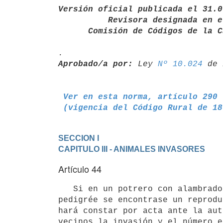
Versión oficial publicada el 31.0
          Revisora designada en el año 1933 y por la

      Comisión de Códigos de l
Aprobado/a por:
 Ley 
Nº 10.024
Ver en esta norma, artículo 290
 (vigencia del Código Rural de 1
SECCION I
CAPITULO III - ANIMALES INVASORES
Artículo 44
   Si en un potrero con alambrado de tipo legal, donde se críe ganado de 

pedigrée se encontrase un reprodu
hará constar por acta ante la aut
vecinos la invasión y el número e