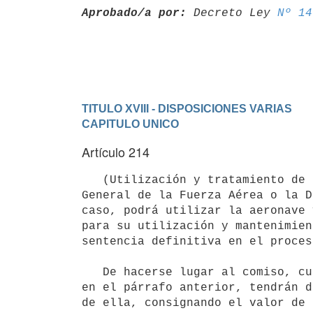
Aprobado/a por:
 Decreto Ley 
Nº 14
TITULO XVIII - DISPOSICIONES VARIAS
CAPITULO UNICO
Artículo 214
   (Utilización y tratamiento de la aeronave incautada).- El Comando

General de la Fuerza Aérea o la D
caso, podrá utilizar la aeronave 
para su utilización y mantenimien
sentencia definitiva en el proces
   De hacerse lugar al comiso, cualquiera de las autoridades mencionadas

en el párrafo anterior, tendrán d
de ella, consignando el valor de 