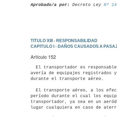
Aprobado/a por:
 Decreto Ley 
Nº 14
TITULO XIII - RESPONSABILIDAD
CAPITULO I - DAÑOS CAUSADOS A PAS
Artículo 152
  El transportador es responsable de los daños y perjuicios sobrevenidos en casos de destrucción, pérdida o 
avería de equipajes registrados y
durante el transporte aéreo.

  El transporte aéreo, a los efectos del inciso precedente, comprende el

período durante el cual los equip
transportador, ya sea en un aeród
lugar cualquiera en caso de aterr