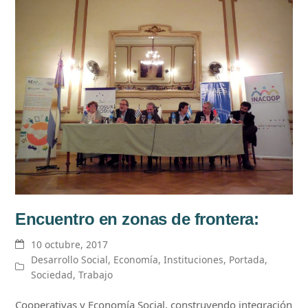
Encuentro en zonas de frontera:
10 octubre, 2017
Desarrollo Social
,
Economía
,
Instituciones
,
Portada
,
Sociedad
,
Trabajo
Cooperativas y Economía Social, construyendo integración