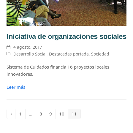
Iniciativa de organizaciones sociales
4 agosto, 2017
Desarrollo Social
,
Destacadas portada
,
Sociedad
Sistema de Cuidados financia 16 proyectos locales
innovadores.
Leer más
1
…
8
9
10
11
Anterior
Page
Page
Page
Page
Page