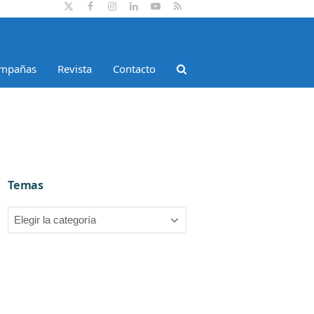
Twitter
Facebook
Instagram
LinkedIn
YouTube
RSS
mpañas
Revista
Contacto
Temas
Temas