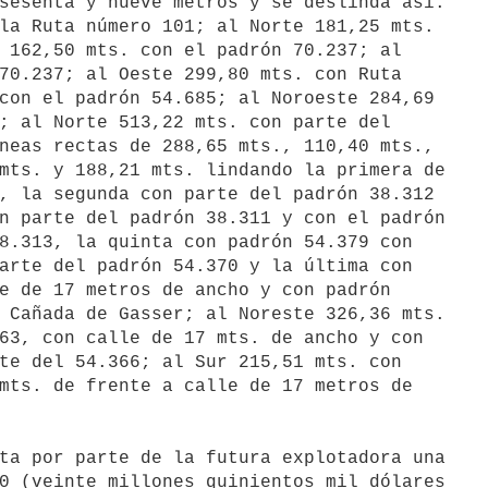
sesenta y nueve metros y se deslinda así:

la Ruta número 101; al Norte 181,25 mts.

 162,50 mts. con el padrón 70.237; al

70.237; al Oeste 299,80 mts. con Ruta

con el padrón 54.685; al Noroeste 284,69

; al Norte 513,22 mts. con parte del

neas rectas de 288,65 mts., 110,40 mts.,

mts. y 188,21 mts. lindando la primera de

, la segunda con parte del padrón 38.312

n parte del padrón 38.311 y con el padrón

8.313, la quinta con padrón 54.379 con

arte del padrón 54.370 y la última con

e de 17 metros de ancho y con padrón

 Cañada de Gasser; al Noreste 326,36 mts.

63, con calle de 17 mts. de ancho y con

te del 54.366; al Sur 215,51 mts. con

mts. de frente a calle de 17 metros de

ta por parte de la futura explotadora una

0 (veinte millones quinientos mil dólares
