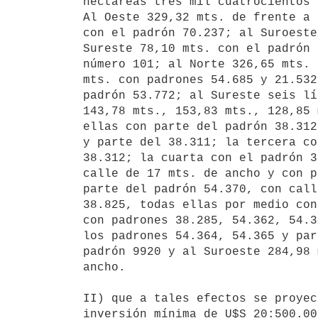
hectáreas tres mil cuatrocientos 
Al Oeste 329,32 mts. de frente a 
con el padrón 70.237; al Suroeste
Sureste 78,10 mts. con el padrón 
número 101; al Norte 326,65 mts. 
mts. con padrones 54.685 y 21.532
padrón 53.772; al Sureste seis lí
143,78 mts., 153,83 mts., 128,85 
ellas con parte del padrón 38.312
y parte del 38.311; la tercera co
38.312; la cuarta con el padrón 3
calle de 17 mts. de ancho y con p
parte del padrón 54.370, con call
38.825, todas ellas por medio con
con padrones 38.285, 54.362, 54.3
los padrones 54.364, 54.365 y par
padrón 9920 y al Suroeste 284,98 
ancho.

II) que a tales efectos se proyec
inversión mínima de U$S 20:500.00