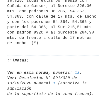
38.825, todas ellas por medio con

Cañada de Gasser; al Noreste 326,36 
mts. con padrones 38.285, 54.362,

54.363, con calle de 17 mts. de ancho 
y con los padrones 54.364, 54.365 y

parte del 54.366; al Sur 215,51 mts. 
con padrón 9920 y al Suroeste 284,98

mts. de frente a calle de 17 metros 
de ancho. (*)
(*)
Notas:
Ver en esta norma, numeral:
13
Ver:
 Resolución Nº 891/020 de 
13/10/2020 numeral 
1
 (autoriza la 
ampliación 
