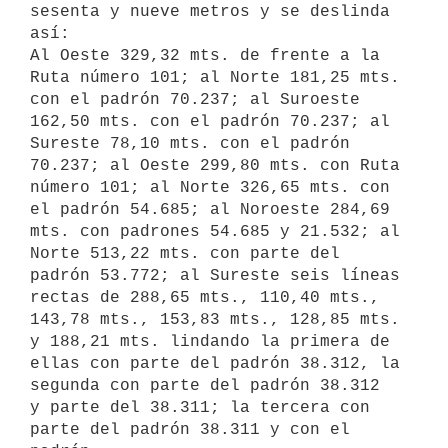
sesenta y nueve metros y se deslinda 
así:

Al Oeste 329,32 mts. de frente a la 
Ruta número 101; al Norte 181,25 mts.

con el padrón 70.237; al Suroeste 
162,50 mts. con el padrón 70.237; al

Sureste 78,10 mts. con el padrón 
70.237; al Oeste 299,80 mts. con Ruta

número 101; al Norte 326,65 mts. con 
el padrón 54.685; al Noroeste 284,69

mts. con padrones 54.685 y 21.532; al 
Norte 513,22 mts. con parte del

padrón 53.772; al Sureste seis líneas 
rectas de 288,65 mts., 110,40 mts.,

143,78 mts., 153,83 mts., 128,85 mts. 
y 188,21 mts. lindando la primera de

ellas con parte del padrón 38.312, la 
segunda con parte del padrón 38.312

y parte del 38.311; la tercera con 
parte del padrón 38.311 y con el 