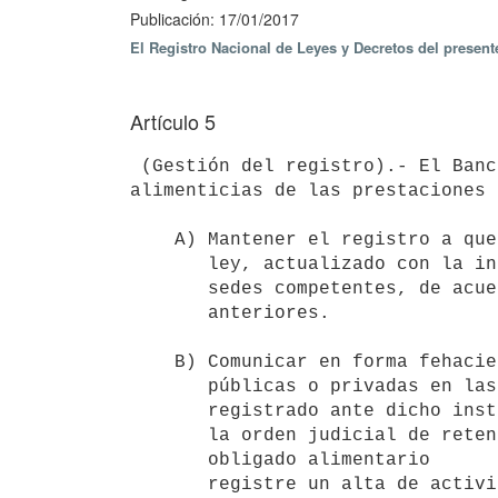
Publicación: 17/01/2017
El Registro Nacional de Leyes y Decretos del presen
Artículo 5
 (Gestión del registro).- El Banco de Previsión Social (BPS), sin perjuicio de retener las pensiones 
alimenticias de las prestaciones 
    A) Mantener el registro a que refiere el artículo 2° de la presente 

       ley, actualizado con la información que le sea comunicado por las 

       sedes competentes, de acuerdo a lo dispuesto en los artículos 

       anteriores.

    B) Comunicar en forma fehaciente a los empleadores y entidades 

       públicas o privadas en las que el obligado alimentario esté 

       registrado ante dicho instituto como dependiente, titular o socio, 

       la orden judicial de retención, y hacer lo propio cada vez que el  

       obligado alimentario

       registre un alta de actividad en el ámbito de afiliación del
