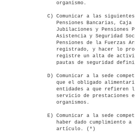
       organismo.

    C) Comunicar a las siguientes entidades: Caja de Jubilaciones y 

       Pensiones Bancarias, Caja Notarial de Seguridad Social, Caja de 

       Jubilaciones y Pensiones Profesionales, Dirección Nacional de 

       Asistencia y Seguridad Social Policial y al Servicio de Retiros y 

       Pensiones de la Fuerzas Armadas, en donde el obligado esté 

       registrado, y hacer lo propio cada vez que el obligado alimentario 

       registre un alta de actividad de afiliación a esos organismos, bajo 

       pautas de seguridad definidas por el BPS.  

    D) Comunicar a la sede competente, en un plazo de cinco días hábiles, 

       que el obligado alimentario se ha desvinculado de los empleadores o

       entidades a que refieren los literales B) y C), o que ha cesado el

       servicio de prestaciones económicas brindadas por dichos 

       organismos.

    E) Comunicar a la sede competente, en un plazo de cinco días hábiles,

       haber dado cumplimiento a lo previsto en el literal B) de este
