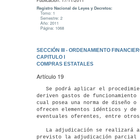
Publicación: 17/11/2011
Registro Nacional de Leyes y Decretos:
Tomo: 1
Semestre: 2
Año: 2011
Página: 1068
SECCIÓN III - ORDENAMIENTO FINANCIE
CAPITULO I

COMPRAS ESTATALES
Artículo 19
   Se podrá aplicar el procedimie
deriven gastos de funcionamiento 
cual posea una norma de diseño o 
ofrecen elementos idénticos y de 
eventuales oferentes, entre otros
   La adjudicación se realizará al postor que ofrezca un precio comparativo menor, excepto que se haya 
previsto la adjudicación parcial 