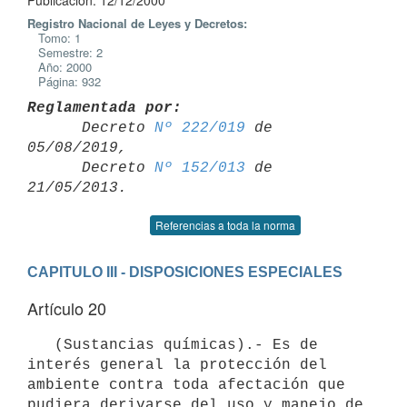
Publicación: 12/12/2000
Registro Nacional de Leyes y Decretos:
Tomo: 1
Semestre: 2
Año: 2000
Página: 932
Reglamentada por:

      Decreto 
Nº 222/019
 de 
05/08/2019,

      Decreto 
Nº 152/013
 de 
Referencias a toda la norma
CAPITULO III - DISPOSICIONES ESPECIALES
Artículo 20
   (Sustancias químicas).- Es de 
interés general la protección del

ambiente contra toda afectación que 
pudiera derivarse del uso y manejo de
