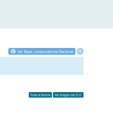
Ver Base Jurisprudencia Nacional
?
Toda la Norma
Ver Imagen del D.O.