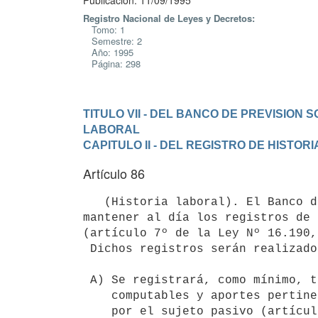
Publicación: 11/09/1995
Registro Nacional de Leyes y Decretos:
Tomo: 1
Semestre: 2
Año: 1995
Página: 298
TITULO VII - DEL BANCO DE PREVISION S
LABORAL
CAPITULO II - DEL REGISTRO DE HISTOR
Artículo 86
   (Historia laboral). El Banco de Previsión Social está obligado a

mantener al día los registros de 
(artículo 7º de la Ley Nº 16.190,
 Dichos registros serán realizados de acuerdo a las siguientes normas:

 A) Se registrará, como mínimo, tiempo de servicios, asignaciones

    computables y aportes pertinentes por cada empresa, declarados

    por el sujeto pasivo (artículo 87 de la presente ley) o el
