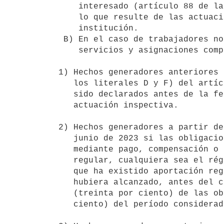
    interesado (artículo 88 de la presente ley), en su caso, así como

    lo que resulte de las actuaciones inspectivas efectuadas por la

    institución.

 B) En el caso de trabajadores no dependientes se registrarán los 

    servicios y asignaciones computables que correspondan a:

1) Hechos generadores anteriores 
   los literales D y F) del artículo 77 de la presente ley, que hubieren

   sido declarados antes de la fecha indicada o resultaren de una

   actuación inspectiva.

2) Hechos generadores a partir de
   junio de 2023 si las obligaciones respectivas se hubieren extinguido

   mediante pago, compensación o remisión o cuando existiere aportación

   regular, cualquiera sea el régimen jubilatorio aplicable. Considérase

   que ha existido aportación regular a estos efectos, cuando esta

   hubiera alcanzado, antes del cese, el pago de por lo menos el 30%

   (treinta por ciento) de las obligaciones o el 50% (cincuenta por

   ciento) del período considerado.
