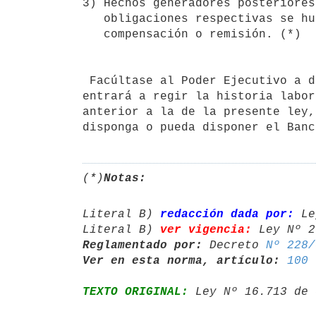
3) Hechos generadores posteriores
   obligaciones respectivas se hubieren extinguido mediante pago,

   compensación o remisión. (*)

 Facúltase al Poder Ejecutivo a determinar la fecha a partir de la cual

entrará a regir la historia labor
anterior a la de la presente ley,
disponga o pueda disponer el Banc
(*)
Notas:
Literal B) 
redacción dada por:
 Le
Literal B) 
ver vigencia:
 Ley Nº 2
Reglamentado por:
 Decreto 
Nº 228/
Ver en esta norma, artículo:
100 
TEXTO ORIGINAL:
 Ley Nº 16.713 de 