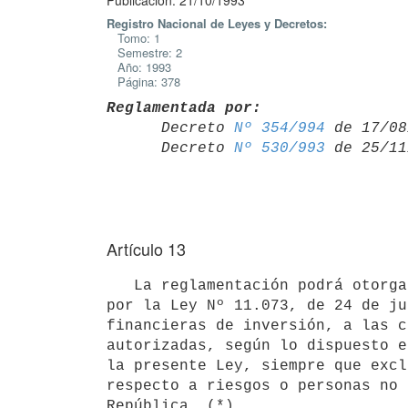
Publicación: 21/10/1993
Registro Nacional de Leyes y Decretos:
Tomo: 1
Semestre: 2
Año: 1993
Página: 378
Reglamentada por:

      Decreto 
Nº 354/994
 de 17/08
      Decreto 
Nº 530/993
Artículo 13
   La reglamentación podrá otorgar el mismo tratamiento fiscal previsto

por la Ley Nº 11.073, de 24 de ju
financieras de inversión, a las c
autorizadas, según lo dispuesto e
la presente Ley, siempre que excl
respecto a riesgos o personas no 