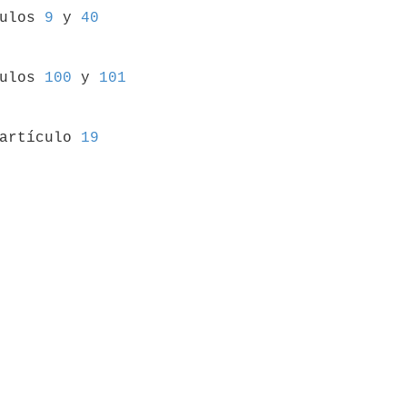
culos 
9
 y 
40
culos 
100
 y 
101
 artículo 
19