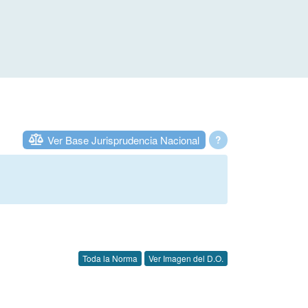
Ver Base Jurisprudencia Nacional
?
Toda la Norma
Ver Imagen del D.O.