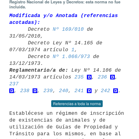
Registro Nacional de Leyes y Decretos: esta norma no fue
incluida.
Modificada y/o Anotada (referencias 
acotadas):

      Decreto 
Nº 169/010
 de 
31/05/2010,

      Decreto Ley Nº 14.165 de 
07/03/1974 artículo 
1
,

      Decreto 
Nº 1.066/973
 de 
Reglamentario/a de:
 Ley Nº 14.106 de 
14/03/1973 artículos 
235
, 
236
, 
237
, 
238
, 
239
, 
240
, 
241
 y 
242
Referencias a toda la norma
Establécese un régimen de inscripción 
de existencias de animales y de

utilización de Guías de Propiedad y 
Tránsito para los mismos, en base al
