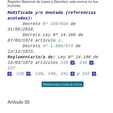
Registro Nacional de Leyes y Decretos: esta norma no fue
incluida.
Modificada y/o Anotada (referencias 
acotadas):

      Decreto 
Nº 169/010
 de 
31/05/2010,

      Decreto Ley Nº 14.165 de 
07/03/1974 artículo 
1
,

      Decreto 
Nº 1.066/973
 de 
Reglamentario/a de:
 Ley Nº 14.106 de 
14/03/1973 artículos 
235
, 
236
, 
237
, 
238
, 
239
, 
240
, 
241
 y 
242
Referencias a toda la norma
Artículo 30