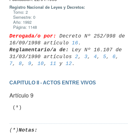
Registro Nacional de Leyes y Decretos:
Tomo: 2
Semestre: 0
Año: 1992
Página: 1148
Derogada/o por:
 Decreto Nº 252/998 de 
16/09/1998 artículo 
16
Reglamentario/a de:
 Ley Nº 16.107 de 
31/03/1990 artículos 
2
, 
3
, 
4
, 
5
, 
6
, 
7
, 
8
, 
9
, 
10
, 
11
 y 
12
CAPITULO II - ACTOS ENTRE VIVOS
Artículo 9
(*)
Notas: