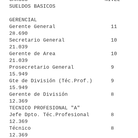
SUELDOS BASICOS

GERENCIAL

Gerente General                  11                           
28.690

Secretario General               10                           
21.039

Gerente de Area                  10                           
21.039

Prosecretario General            9                            
15.949

Gte de División (Téc.Prof.)      9                            
15.949

Gerente de División              8                            
12.369

TECNICO PROFESIONAL "A"

Jefe Dpto. Téc.Profesional       8                            
12.369

Técnico                          8                            
12.369
