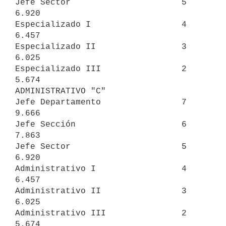
Jefe Sector                      5                             
6.920

Especializado I                  4                             
6.457

Especializado II                 3                             
6.025

Especializado III                2                             
5.674

ADMINISTRATIVO "C"

Jefe Departamento                7                             
9.666

Jefe Sección                     6                             
7.863

Jefe Sector                      5                             
6.920

Administrativo I                 4                             
6.457

Administrativo II                3                             
6.025

Administrativo III               2                             
5.674
