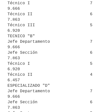
Técnico I                        7                             
9.666

Técnico II                       6                             
7.863

Técnico III                      5                             
6.920

TECNICO "B"

Jefe Departamento                7                             
9.666

Jefe Sección                     6                             
7.863

Técnico I                        5                             
6.920

Técnico II                       4                             
6.457

ESPECIALIZADO "D"

Jefe Departamento                7                             
9.666

Jefe Sección                     6                             
7.863
