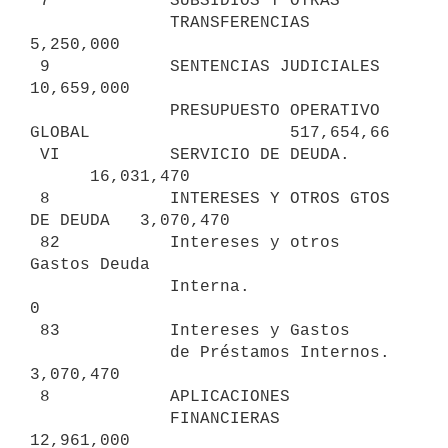
 7            SUBSIDIOS Y OTRAS

              TRANSFERENCIAS                                   
5,250,000

 9            SENTENCIAS JUDICIALES                           
10,659,000     

              PRESUPUESTO OPERATIVO 
GLOBAL                    517,654,66

 VI           SERVICIO DE DEUDA.                        
      16,031,470     

 8            INTERESES Y OTROS GTOS 
DE DEUDA   3,070,470

 82           Intereses y otros 
Gastos Deuda

              Interna.                                  
0

 83           Intereses y Gastos

              de Préstamos Internos.            
3,070,470

 8            APLICACIONES 

              FINANCIERAS                      
12,961,000
