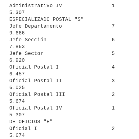
Administrativo IV                1                             
5.307

ESPECIALIZADO POSTAL "S"

Jefe Departamento                7                             
9.666

Jefe Sección                     6                             
7.863

Jefe Sector                      5                             
6.920

Oficial Postal I                 4                             
6.457

Oficial Postal II                3                             
6.025

Oficial Postal III               2                             
5.674

Oficial Postal IV                1                             
5.307

DE OFICIOS "E"

Oficial I                        2                             
5.674
