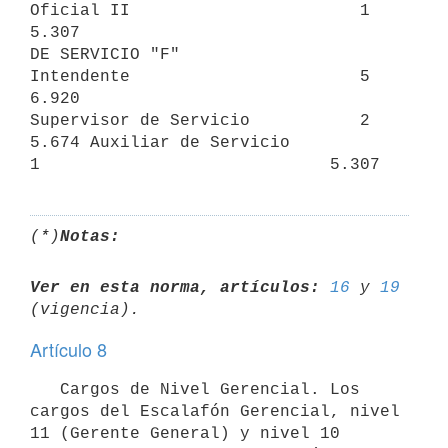
Oficial II                       1                             
5.307

DE SERVICIO "F"

Intendente                       5                             
6.920

Supervisor de Servicio           2                             
5.674 Auxiliar de Servicio             
1                             5.307
(*)
Notas:
Ver en esta norma, artículos:
16
 y 
19
Artículo 8
   Cargos de Nivel Gerencial. Los 
cargos del Escalafón Gerencial, nivel

11 (Gerente General) y nivel 10 