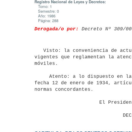
Registro Nacional de Leyes y Decretos:
Tomo: 1
Semestre: 0
Año: 1986
Página: 288
Derogada/o por:
 Decreto Nº 309/00
   Visto: la conveniencia de actualizar y ajustar las disposiciones

vigentes que reglamentan la atenc
móviles.

     Atento: a lo dispuesto en la Ley Orgánica de Salud Pública 9.202 de

fecha 12 de enero de 1934, artícu
normas concordantes.

                      El Presidente de la República,
