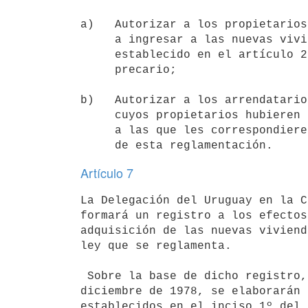
a)   Autorizar a los propietarios
     a ingresar a las nuevas viviendas que les correspondiere, según lo

     establecido en el artículo 2º de este reglamento en calidad de

     precario;

b)   Autorizar a los arrendatario
     cuyos propietarios hubieren optado por una nueva vivienda, a ingresar

     a las que les correspondieren, según lo establecido en el artículo 2º

Artículo 7
La Delegación del Uruguay en la C
formará un registro a los efectos
adquisición de las nuevas viviend
ley que se reglamenta.

 Sobre la base de dicho registro, que se cerrará a más tardar el 31 de

diciembre de 1978, se elaborarán 
establecidos en el inciso 1º del 