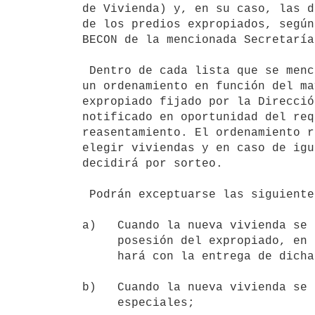
de Vivienda) y, en su caso, las d
de los predios expropiados, según
BECON de la mencionada Secretaría
 Dentro de cada lista que se menciona en el inciso anterior, se realizará

un ordenamiento en función del ma
expropiado fijado por la Direcció
notificado en oportunidad del req
reasentamiento. El ordenamiento r
elegir viviendas y en caso de igu
decidirá por sorteo.

 Podrán exceptuarse las siguientes situaciones:

a)   Cuando la nueva vivienda se 
     posesión del expropiado, en cuyo caso el pago de la indemnización se

     hará con la entrega de dicha vivienda;

b)   Cuando la nueva vivienda se 
     especiales;
