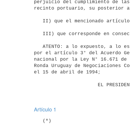
perjuicio del cumplimiento de las
recinto portuario, su posterior a
   II) que el mencionado artículo establece asimismo que el Poder Ejecutivo reglamentará la disposición;

   III) que corresponde en consecuencia, proceder de acuerdo a lo establecido en la normativa trascripta;

   ATENTO: a lo expuesto, a lo establecido por el artículo 347 de la Ley N° 19.670 de 15 de octubre de 2018 y 
por el artículo 3° del Acuerdo Ge
nacional por la Ley N° 16.671 de 
Ronda Uruguay de Negociaciones Co
el 15 de abril de 1994;

                      EL PRESIDENTE DE LA REPÚBLICA

Artículo 1
   (*)