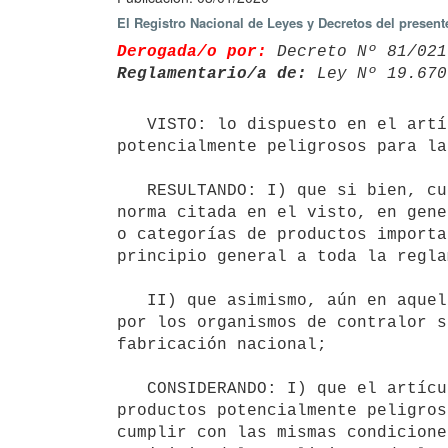
El Registro Nacional de Leyes y Decretos del presen
Derogada/o por:
 Decreto Nº 81/021
Reglamentario/a de:
 Ley Nº 19.670
   VISTO: lo dispuesto en el artículo 347 de la Ley N° 19.670 de 15 de octubre de 2018 relativo a productos 
potencialmente peligrosos para la
   RESULTANDO: I) que si bien, cuando existe normativa nacional específica para los bienes referidos en la 
norma citada en el visto, en gene
o categorías de productos importa
principio general a toda la regla
   II) que asimismo, aún en aquellos casos en que las exigencias resultan equivalentes, el control realizado 
por los organismos de contralor s
fabricación nacional;

   CONSIDERANDO: I) que el artículo 347 de la Ley N° 19.670 de 15 de octubre de 2018 establece que los 
productos potencialmente peligros
cumplir con las mismas condicione