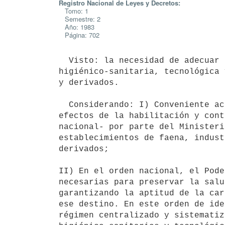
Registro Nacional de Leyes y Decretos:
Tomo: 1
Semestre: 2
Año: 1983
Página: 702
  Visto: la necesidad de adecuar las disposiciones en materia

higiénico-sanitaria, tecnológica 
y derivados.

  Considerando: I) Conveniente actualizar las aludidas normas a los

efectos de la habilitación y cont
nacional- por parte del Ministeri
establecimientos de faena, indust
derivados;

II) En el orden nacional, el Pode
necesarias para preservar la salu
garantizando la aptitud de la car
ese destino. En este orden de ide
régimen centralizado y sistematiz