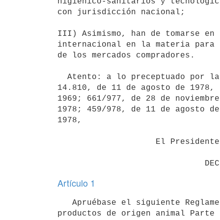
higiénico-sanitarios y tecnológic
con jurisdicción nacional;

III) Asimismo, han de tomarse en 
internacional en la materia para 
de los mercados compradores.

  Atento: a lo preceptuado por las leyes 3.606, de 13 de abril de 1910 y

14.810, de 11 de agosto de 1978, 
1969; 661/977, de 28 de noviembre
1978; 459/978, de 11 de agosto de
1978,

                    El Presidente de la República

Artículo 1
   Apruébase el siguiente Reglamento Oficial de Inspección Veterinaria de
