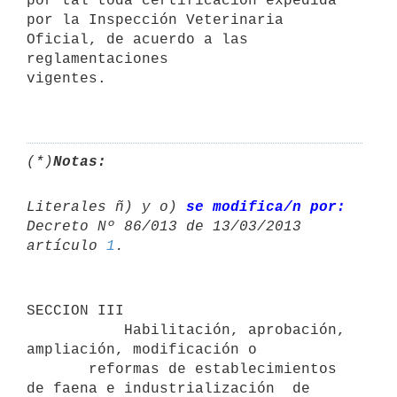
por tal toda certificación expedida

por la Inspección Veterinaria 
Oficial, de acuerdo a las 
reglamentaciones

vigentes. 

(*)
Notas:
Literales ñ) y o) 
se modifica/n por:
Decreto Nº 86/013 de 13/03/2013 

artículo 
1
SECCION III

           Habilitación, aprobación, 
ampliación, modificación o

       reformas de establecimientos 
de faena e industrialización  de
